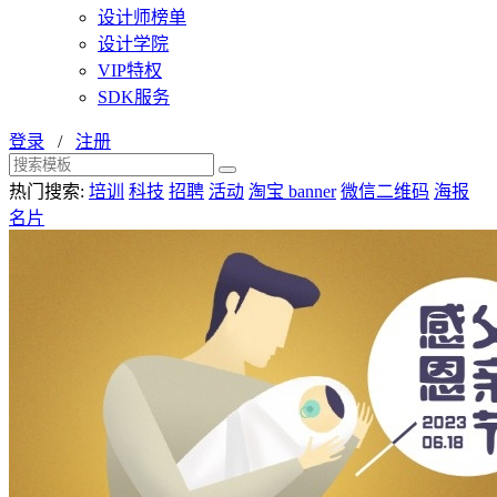
设计师榜单
设计学院
VIP特权
SDK服务
登录
/
注册
热门搜索:
培训
科技
招聘
活动
淘宝 banner
微信二维码
海报
名片