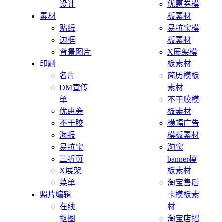
设计
优惠券模
素材
板素材
贴纸
易拉宝模
边框
板素材
背景图片
X展架模
印刷
板素材
名片
简历模板
DM宣传
素材
单
不干胶模
优惠券
板素材
不干胶
横幅广告
海报
模板素材
易拉宝
淘宝
三折页
banner模
X展架
板素材
菜单
淘宝售后
照片编辑
卡模板素
在线
材
抠图
淘宝店招