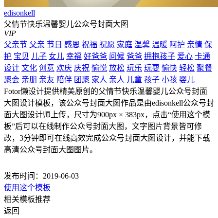
edisonkell
父情节快乐温馨婴儿公众号封面大图
VIP
父亲节
父亲
节日
感恩
祝福
祝愿
家庭
温馨
温暖
呵护
亲情
保
护
宝贝
儿子
女儿
幸福
好爸爸
问候
爸爸
拥抱孩子
爱心
卡通
设计
文化
创意
欢庆
庆祝
愉悦
放松
玩乐
玩耍
愉快
轻松
聚餐
聚会
亲朋
亲友
陪伴
团聚
家人
亲人
儿童
孩子
小孩
婴儿
Fotor懒设计提供精美原创的父情节快乐温馨婴儿公众号封面
大图设计模板，该公众号封面大图作品是由edisonkell公众号封
面大图设计师上传，尺寸为900px × 383px，点击“使用这个模
板”后可以在线制作公众号封面大图，文字图片背景皆可修
改，3分钟即可在线高效完成公众号封面大图设计，并能下载
高清公众号封面大图图片。
发布时间：2019-06-03
使用这个模板
相关模板推荐
返回