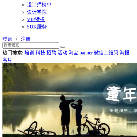
设计师榜单
设计学院
VIP特权
SDK服务
登录
/
注册
热门搜索:
培训
科技
招聘
活动
淘宝 banner
微信二维码
海报
名片