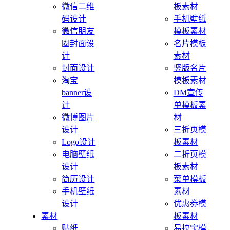
微信二维
板素材
码设计
手机壁纸
微信朋友
模板素材
圈封面设
名片模板
计
素材
封面设计
竖版名片
淘宝
模板素材
banner设
DM宣传
计
单模板素
微博图片
材
设计
三折页模
Logo设计
板素材
电脑壁纸
二折页模
设计
板素材
简历设计
菜单模板
手机壁纸
素材
设计
优惠券模
素材
板素材
贴纸
易拉宝模