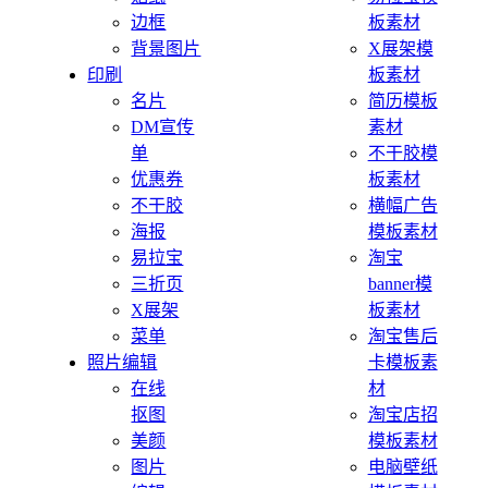
边框
板素材
背景图片
X展架模
印刷
板素材
名片
简历模板
DM宣传
素材
单
不干胶模
优惠券
板素材
不干胶
横幅广告
海报
模板素材
易拉宝
淘宝
三折页
banner模
X展架
板素材
菜单
淘宝售后
照片编辑
卡模板素
在线
材
抠图
淘宝店招
美颜
模板素材
图片
电脑壁纸