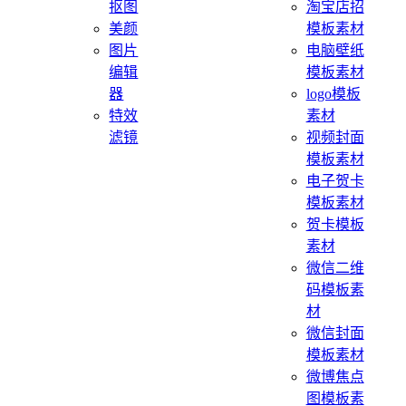
抠图
淘宝店招
美颜
模板素材
图片
电脑壁纸
编辑
模板素材
器
logo模板
特效
素材
滤镜
视频封面
模板素材
电子贺卡
模板素材
贺卡模板
素材
微信二维
码模板素
材
微信封面
模板素材
微博焦点
图模板素