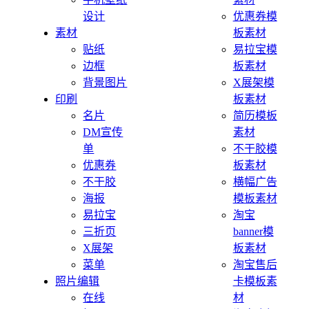
设计
优惠券模
素材
板素材
贴纸
易拉宝模
边框
板素材
背景图片
X展架模
印刷
板素材
名片
简历模板
DM宣传
素材
单
不干胶模
优惠券
板素材
不干胶
横幅广告
海报
模板素材
易拉宝
淘宝
三折页
banner模
X展架
板素材
菜单
淘宝售后
照片编辑
卡模板素
在线
材