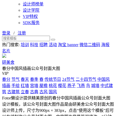
设计师榜单
设计学院
VIP特权
SDK服务
登录
/
注册
热门搜索:
培训
科技
招聘
活动
淘宝 banner
微信二维码
海报
名片
研美舍
春分中国风插画公众号封面大图
VIP
春分
节气
春天
春季
春
传统节日
24节气
二十四节气
中国风
插画
手绘
红墙
宫墙
屋檐
桃花
樱花
燕子
飞燕
鸟
城墙
中式建
筑
古建筑
立春
古典
古风
国风
Fotor懒设计提供精美原创的春分中国风插画公众号封面大图
设计模板，该公众号封面大图作品是由研美舍公众号封面大图
设计师上传，尺寸为900px × 383px，点击“使用这个模板”后可