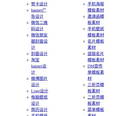
贺卡设计
手机海报
banner广
模板素材
告设计
邀请函模
微信二维
板素材
码设计
手机壁纸
微信朋友
模板素材
圈封面设
名片模板
计
素材
封面设计
竖版名片
淘宝
模板素材
banner设
DM宣传
计
单模板素
微博图片
材
设计
三折页模
Logo设计
板素材
电脑壁纸
二折页模
设计
板素材
简历设计
菜单模板
手机壁纸
素材