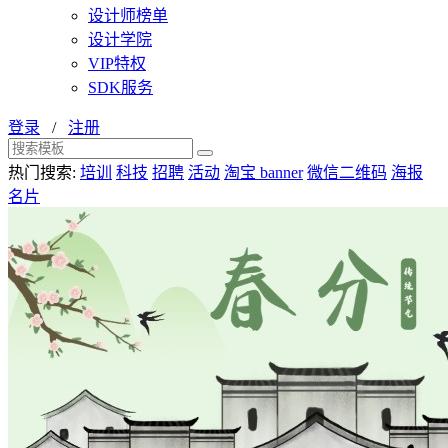
设计师榜单
设计学院
VIP特权
SDK服务
登录
/
注册
热门搜索:
培训
科技
招聘
活动
淘宝 banner
微信二维码
海报
名片