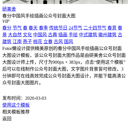
研美舍
春分中国风手绘插画公众号封面大图
VIP
春分
节气
春
春天
春季
传统节日
24节气
二十四节气
春意
春
景
大自然
文化
中国风
古典
插画
手绘
中式建筑
徽州建筑
古
建筑
江南
燕子
桃花
立春
古风
国风
Fotor懒设计提供精美原创的春分中国风手绘插画公众号封面
大图设计模板，该公众号封面大图作品是由研美舍公众号封面
大图设计师上传，尺寸为900px × 383px，点击“使用这个模板”
后可以在线制作公众号封面大图，文字图片背景皆可修改，3
分钟即可在线高效完成公众号封面大图设计，并能下载高清公
众号封面大图图片。
发布时间：2020-03-03
使用这个模板
相关模板推荐
返回