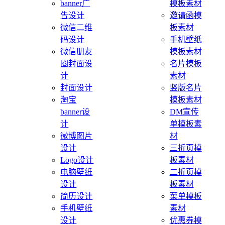
banner广
模板素材
告设计
邀请函模
微信二维
板素材
码设计
手机壁纸
微信朋友
模板素材
圈封面设
名片模板
计
素材
封面设计
竖版名片
淘宝
模板素材
banner设
DM宣传
计
单模板素
微博图片
材
设计
三折页模
Logo设计
板素材
电脑壁纸
二折页模
设计
板素材
简历设计
菜单模板
手机壁纸
素材
设计
优惠券模