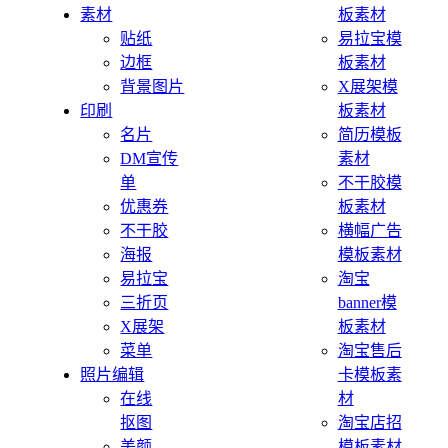
素材
板素材
贴纸
易拉宝模
边框
板素材
背景图片
X展架模
印刷
板素材
名片
简历模板
DM宣传
素材
单
不干胶模
优惠券
板素材
不干胶
横幅广告
海报
模板素材
易拉宝
淘宝
三折页
banner模
X展架
板素材
菜单
淘宝售后
照片编辑
卡模板素
在线
材
抠图
淘宝店招
美颜
模板素材