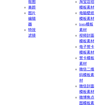
抠图
淘宝店招
美颜
模板素材
图片
电脑壁纸
编辑
模板素材
器
logo模板
特效
素材
滤镜
视频封面
模板素材
电子贺卡
模板素材
贺卡模板
素材
微信二维
码模板素
材
微信封面
模板素材
微博焦点
图模板素