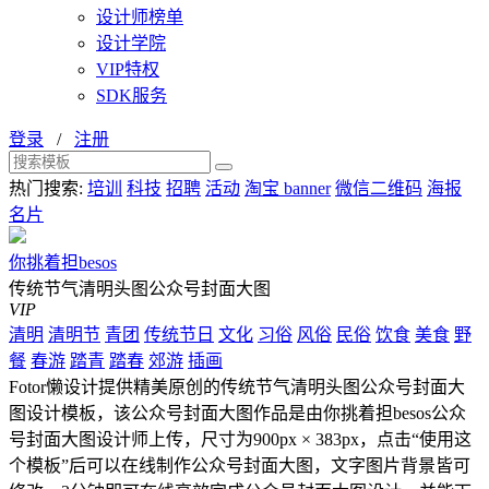
设计师榜单
设计学院
VIP特权
SDK服务
登录
/
注册
热门搜索:
培训
科技
招聘
活动
淘宝 banner
微信二维码
海报
名片
你挑着担besos
传统节气清明头图公众号封面大图
VIP
清明
清明节
青团
传统节日
文化
习俗
风俗
民俗
饮食
美食
野
餐
春游
踏青
踏春
郊游
插画
Fotor懒设计提供精美原创的传统节气清明头图公众号封面大
图设计模板，该公众号封面大图作品是由你挑着担besos公众
号封面大图设计师上传，尺寸为900px × 383px，点击“使用这
个模板”后可以在线制作公众号封面大图，文字图片背景皆可