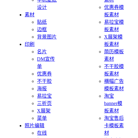
设计
优惠券模
素材
板素材
贴纸
易拉宝模
边框
板素材
背景图片
X展架模
印刷
板素材
名片
简历模板
DM宣传
素材
单
不干胶模
优惠券
板素材
不干胶
横幅广告
海报
模板素材
易拉宝
淘宝
三折页
banner模
X展架
板素材
菜单
淘宝售后
照片编辑
卡模板素
在线
材