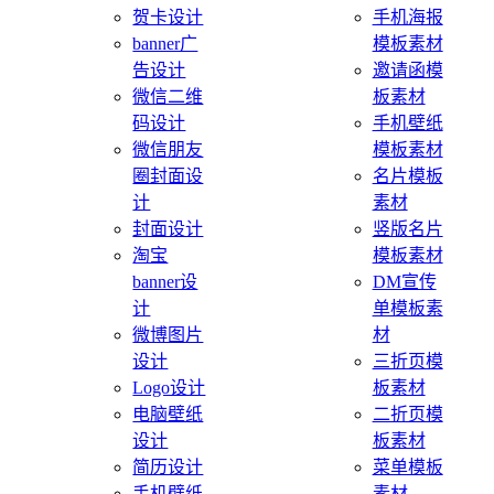
贺卡设计
手机海报
banner广
模板素材
告设计
邀请函模
微信二维
板素材
码设计
手机壁纸
微信朋友
模板素材
圈封面设
名片模板
计
素材
封面设计
竖版名片
淘宝
模板素材
banner设
DM宣传
计
单模板素
微博图片
材
设计
三折页模
Logo设计
板素材
电脑壁纸
二折页模
设计
板素材
简历设计
菜单模板
手机壁纸
素材