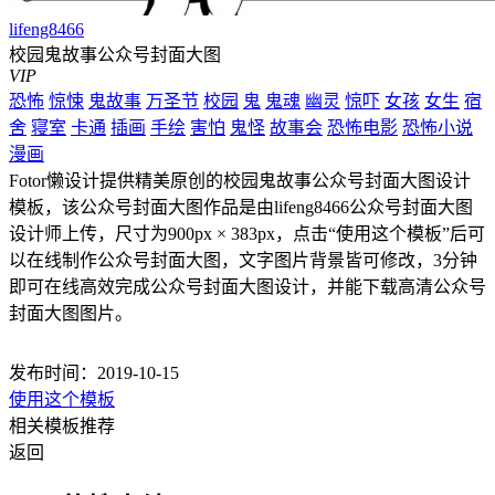
lifeng8466
校园鬼故事公众号封面大图
VIP
恐怖
惊悚
鬼故事
万圣节
校园
鬼
鬼魂
幽灵
惊吓
女孩
女生
宿
舍
寝室
卡通
插画
手绘
害怕
鬼怪
故事会
恐怖电影
恐怖小说
漫画
Fotor懒设计提供精美原创的校园鬼故事公众号封面大图设计
模板，该公众号封面大图作品是由lifeng8466公众号封面大图
设计师上传，尺寸为900px × 383px，点击“使用这个模板”后可
以在线制作公众号封面大图，文字图片背景皆可修改，3分钟
即可在线高效完成公众号封面大图设计，并能下载高清公众号
封面大图图片。
发布时间：2019-10-15
使用这个模板
相关模板推荐
返回