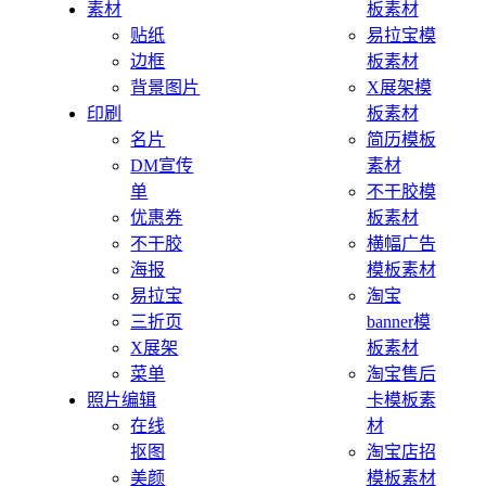
素材
板素材
贴纸
易拉宝模
边框
板素材
背景图片
X展架模
印刷
板素材
名片
简历模板
DM宣传
素材
单
不干胶模
优惠券
板素材
不干胶
横幅广告
海报
模板素材
易拉宝
淘宝
三折页
banner模
X展架
板素材
菜单
淘宝售后
照片编辑
卡模板素
在线
材
抠图
淘宝店招
美颜
模板素材