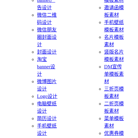
banner广
模板素材
告设计
邀请函模
微信二维
板素材
码设计
手机壁纸
微信朋友
模板素材
圈封面设
名片模板
计
素材
封面设计
竖版名片
淘宝
模板素材
banner设
DM宣传
计
单模板素
微博图片
材
设计
三折页模
Logo设计
板素材
电脑壁纸
二折页模
设计
板素材
简历设计
菜单模板
手机壁纸
素材
设计
优惠券模