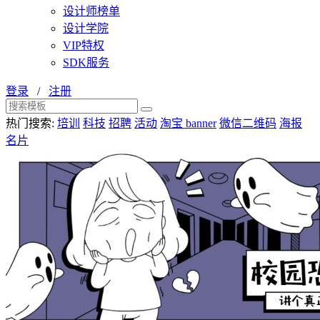
设计师榜单
设计学院
VIP特权
SDK服务
登录
/
注册
热门搜索:
培训
科技
招聘
活动
淘宝 banner
微信二维码
海报
名片