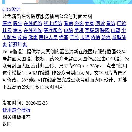
CiCi设计
蓝色清新在线医疗服务插画公众号封面大图
医疗
医生
在线问诊
线上问诊
看病
咨询
专家
问诊
看诊
门诊
挂号
病人
在线咨询
医疗服务
电脑
手机
互联网
联网
口罩
个
人防护
疾病
健康
医护人员
插画
手绘
卡通
疫情
防疫
新型肺
炎
新冠肺炎
Fotor懒设计提供精美原创的蓝色清新在线医疗服务插画公众
号封面大图设计模板，该公众号封面大图作品是由CiCi设计公
众号封面大图设计师上传，尺寸为900px × 383px，点击“使用
这个模板”后可以在线制作公众号封面大图，文字图片背景皆
可修改，3分钟即可在线高效完成公众号封面大图设计，并能
下载高清公众号封面大图图片。
发布时间：2020-02-25
使用这个模板
相关模板推荐
返回