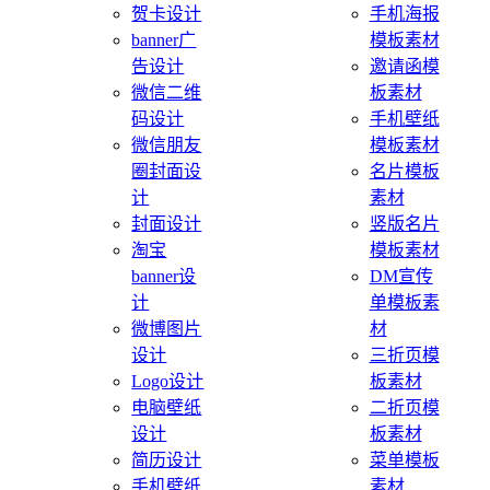
贺卡设计
手机海报
banner广
模板素材
告设计
邀请函模
微信二维
板素材
码设计
手机壁纸
微信朋友
模板素材
圈封面设
名片模板
计
素材
封面设计
竖版名片
淘宝
模板素材
banner设
DM宣传
计
单模板素
微博图片
材
设计
三折页模
Logo设计
板素材
电脑壁纸
二折页模
设计
板素材
简历设计
菜单模板
手机壁纸
素材