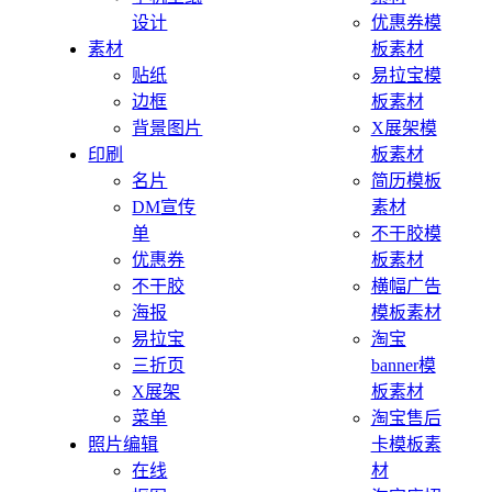
设计
优惠券模
素材
板素材
贴纸
易拉宝模
边框
板素材
背景图片
X展架模
印刷
板素材
名片
简历模板
DM宣传
素材
单
不干胶模
优惠券
板素材
不干胶
横幅广告
海报
模板素材
易拉宝
淘宝
三折页
banner模
X展架
板素材
菜单
淘宝售后
照片编辑
卡模板素
在线
材