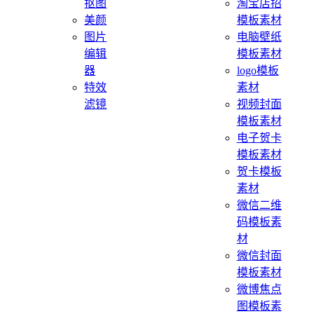
抠图
淘宝店招
美颜
模板素材
图片
电脑壁纸
编辑
模板素材
器
logo模板
特效
素材
滤镜
视频封面
模板素材
电子贺卡
模板素材
贺卡模板
素材
微信二维
码模板素
材
微信封面
模板素材
微博焦点
图模板素