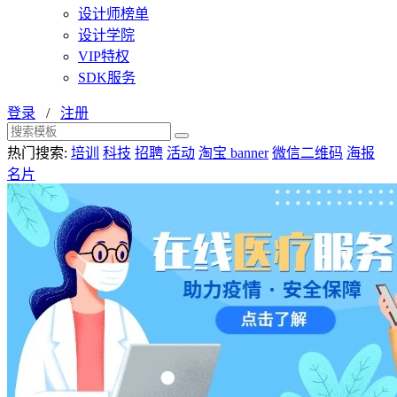
设计师榜单
设计学院
VIP特权
SDK服务
登录
/
注册
热门搜索:
培训
科技
招聘
活动
淘宝 banner
微信二维码
海报
名片