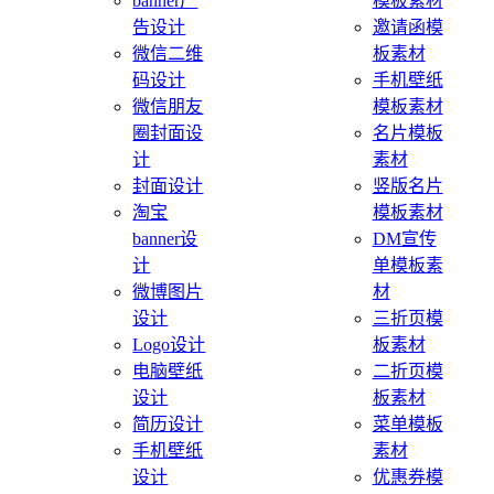
banner广
模板素材
告设计
邀请函模
微信二维
板素材
码设计
手机壁纸
微信朋友
模板素材
圈封面设
名片模板
计
素材
封面设计
竖版名片
淘宝
模板素材
banner设
DM宣传
计
单模板素
微博图片
材
设计
三折页模
Logo设计
板素材
电脑壁纸
二折页模
设计
板素材
简历设计
菜单模板
手机壁纸
素材
设计
优惠券模