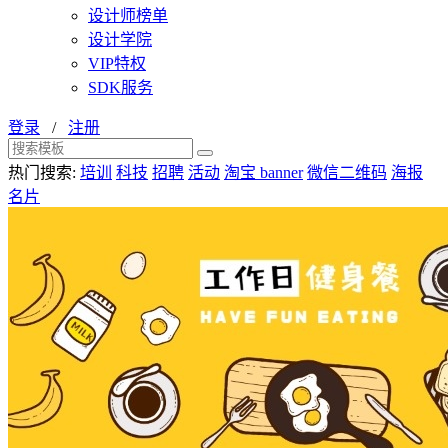
设计师榜单
设计学院
VIP特权
SDK服务
登录
/
注册
热门搜索:
培训
科技
招聘
活动
淘宝 banner
微信二维码
海报
名片