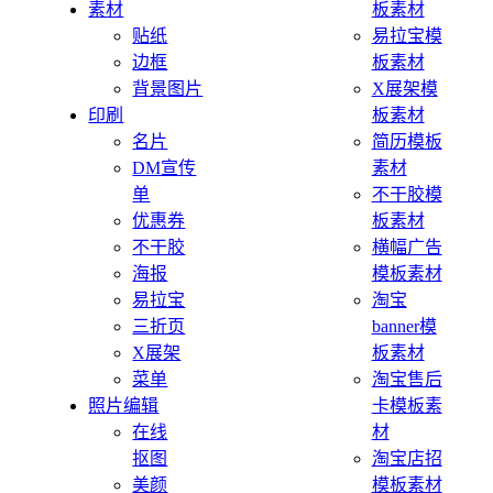
素材
板素材
贴纸
易拉宝模
边框
板素材
背景图片
X展架模
印刷
板素材
名片
简历模板
DM宣传
素材
单
不干胶模
优惠券
板素材
不干胶
横幅广告
海报
模板素材
易拉宝
淘宝
三折页
banner模
X展架
板素材
菜单
淘宝售后
照片编辑
卡模板素
在线
材
抠图
淘宝店招
美颜
模板素材