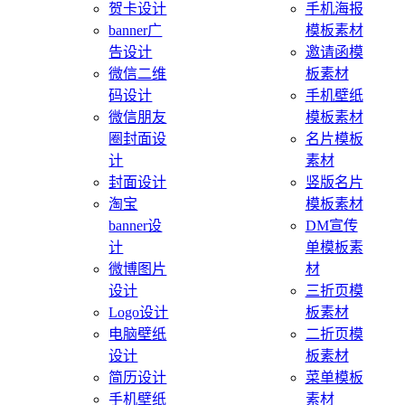
贺卡设计
手机海报
banner广
模板素材
告设计
邀请函模
微信二维
板素材
码设计
手机壁纸
微信朋友
模板素材
圈封面设
名片模板
计
素材
封面设计
竖版名片
淘宝
模板素材
banner设
DM宣传
计
单模板素
微博图片
材
设计
三折页模
Logo设计
板素材
电脑壁纸
二折页模
设计
板素材
简历设计
菜单模板
手机壁纸
素材