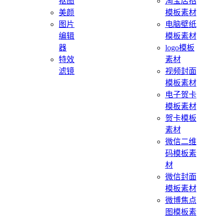
抠图
淘宝店招
美颜
模板素材
图片
电脑壁纸
编辑
模板素材
器
logo模板
特效
素材
滤镜
视频封面
模板素材
电子贺卡
模板素材
贺卡模板
素材
微信二维
码模板素
材
微信封面
模板素材
微博焦点
图模板素