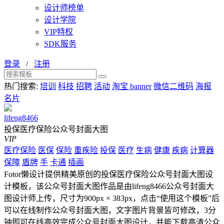
设计师榜单
设计学院
VIP特权
SDK服务
登录
/
注册
热门搜索:
培训
科技
招聘
活动
淘宝 banner
微信二维码
海报
名片
lifeng8466
投保医疗保险公众号封面大图
VIP
医疗保险
医保
保险
重疾险
投保
医疗
生病
健康
疾病
计算器
保障
盾牌
手
卡通
插画
Fotor懒设计提供精美原创的投保医疗保险公众号封面大图设
计模板，该公众号封面大图作品是由lifeng8466公众号封面大
图设计师上传，尺寸为900px × 383px，点击“使用这个模板”后
可以在线制作公众号封面大图，文字图片背景皆可修改，3分
钟即可在线高效完成公众号封面大图设计，并能下载高清公众