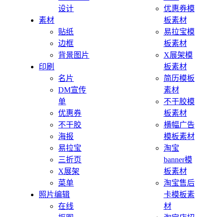
设计
优惠券模
素材
板素材
贴纸
易拉宝模
边框
板素材
背景图片
X展架模
印刷
板素材
名片
简历模板
DM宣传
素材
单
不干胶模
优惠券
板素材
不干胶
横幅广告
海报
模板素材
易拉宝
淘宝
三折页
banner模
X展架
板素材
菜单
淘宝售后
照片编辑
卡模板素
在线
材