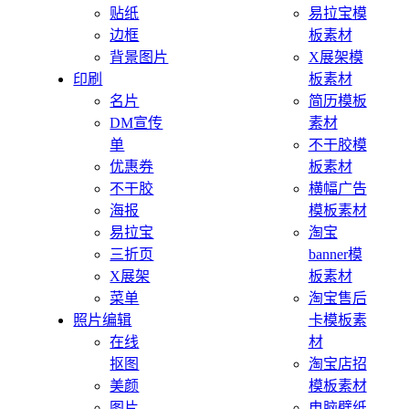
贴纸
易拉宝模
边框
板素材
背景图片
X展架模
印刷
板素材
名片
简历模板
DM宣传
素材
单
不干胶模
优惠券
板素材
不干胶
横幅广告
海报
模板素材
易拉宝
淘宝
三折页
banner模
X展架
板素材
菜单
淘宝售后
照片编辑
卡模板素
在线
材
抠图
淘宝店招
美颜
模板素材
图片
电脑壁纸