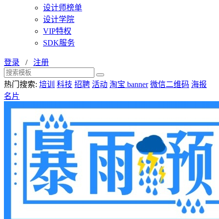
设计师榜单
设计学院
VIP特权
SDK服务
登录
/
注册
热门搜索:
培训
科技
招聘
活动
淘宝 banner
微信二维码
海报
名片