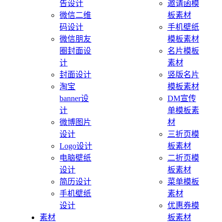
告设计
邀请函模
微信二维
板素材
码设计
手机壁纸
微信朋友
模板素材
圈封面设
名片模板
计
素材
封面设计
竖版名片
淘宝
模板素材
banner设
DM宣传
计
单模板素
微博图片
材
设计
三折页模
Logo设计
板素材
电脑壁纸
二折页模
设计
板素材
简历设计
菜单模板
手机壁纸
素材
设计
优惠券模
素材
板素材