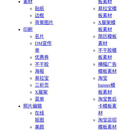
素材
板素材
贴纸
易拉宝模
边框
板素材
背景图片
X展架模
印刷
板素材
名片
简历模板
DM宣传
素材
单
不干胶模
优惠券
板素材
不干胶
横幅广告
海报
模板素材
易拉宝
淘宝
三折页
banner模
X展架
板素材
菜单
淘宝售后
照片编辑
卡模板素
在线
材
抠图
淘宝店招
美颜
模板素材