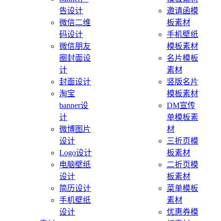
告设计
邀请函模
微信二维
板素材
码设计
手机壁纸
微信朋友
模板素材
圈封面设
名片模板
计
素材
封面设计
竖版名片
淘宝
模板素材
banner设
DM宣传
计
单模板素
微博图片
材
设计
三折页模
Logo设计
板素材
电脑壁纸
二折页模
设计
板素材
简历设计
菜单模板
手机壁纸
素材
设计
优惠券模