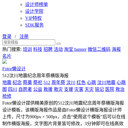
设计师榜单
设计学院
VIP特权
SDK服务
登录
/
注册
热门搜索:
培训
科技
招聘
活动
淘宝 banner
微信二维码
海报
名片
Fotor懒设计
512汶川地震纪念周年祭横版海报
地震
纪念
祭奠
祭祀
512
周年祭
汶川
红色
心跳
汶川地震
心跳
图
四川
自愿者
公益
救援
救灾
支援
灾害
天灾
铭记
医院
救治
抢修
Fotor懒设计提供精美原创的512汶川地震纪念周年祭横版海报
设计模板，该横版海报作品是由Fotor懒设计横版海报设计师
上传，尺寸为900px × 500px，点击“使用这个模板”后可以在线
制作横版海报，文字图片背景皆可修改，3分钟即可在线高效