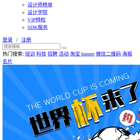
设计师榜单
设计学院
VIP特权
SDK服务
登录
/
注册
热门搜索:
培训
科技
招聘
活动
淘宝 banner
微信二维码
海报
名片