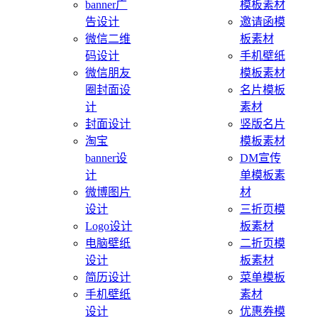
banner广
模板素材
告设计
邀请函模
微信二维
板素材
码设计
手机壁纸
微信朋友
模板素材
圈封面设
名片模板
计
素材
封面设计
竖版名片
淘宝
模板素材
banner设
DM宣传
计
单模板素
微博图片
材
设计
三折页模
Logo设计
板素材
电脑壁纸
二折页模
设计
板素材
简历设计
菜单模板
手机壁纸
素材
设计
优惠券模