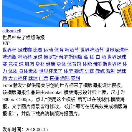
edisonkell
世界杯来了横版海报
VIP
世界杯
足球赛
比赛
运动
体育
啤酒节
世界啤酒节
世界足球杯
啤酒瓶
啤酒杯
足球
俄罗斯
俄罗斯国旗
蓝
红
白
酒
世界足球
赛
竞技
球
肌肉
身材
健康
身体
体育馆
体能
俄罗斯世界杯
体
力
体质
身体素质
世界杯来了
体型
锻炼
训练
教练
裁判
足球
场
大力神杯
球迷
门票
直播
酒吧
梦想
Fotor懒设计提供精美原创的世界杯来了横版海报设计模板，
该横版海报作品是由edisonkell横版海报设计师上传，尺寸为
900px × 500px，点击“使用这个模板”后可以在线制作横版海
报，文字图片背景皆可修改，3分钟即可在线高效完成横版海
报设计，并能下载高清横版海报图片。
发布时间：2018-06-15