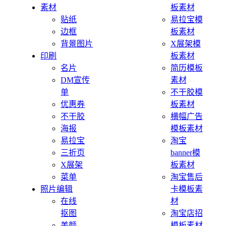
素材
板素材
贴纸
易拉宝模
边框
板素材
背景图片
X展架模
印刷
板素材
名片
简历模板
DM宣传
素材
单
不干胶模
优惠券
板素材
不干胶
横幅广告
海报
模板素材
易拉宝
淘宝
三折页
banner模
X展架
板素材
菜单
淘宝售后
照片编辑
卡模板素
在线
材
抠图
淘宝店招
美颜
模板素材