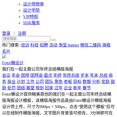
设计师榜单
设计学院
VIP特权
SDK服务
登录
/
注册
热门搜索:
培训
科技
招聘
活动
淘宝 banner
微信二维码
海报
名片
Fotor懒设计
我们在一起主题公司年终总结横版海报
会议
年会
团拜
团拜会
盘点
年终
年终总结
岁末
年末
总结
商
务
商业
计划
工作
公司
团队
黑色
老板
目标
数据
分析
奖励
鼓
励
处罚
团结
展望
规划
回家
过年
企业
新年
春节
Fotor懒设计提供精美原创的我们在一起主题公司年终总结横
版海报设计模板，该横版海报作品是由Fotor懒设计横版海报
设计师上传，尺寸为900px × 500px，点击“使用这个模板”后可
以在线制作横版海报，文字图片背景皆可修改，3分钟即可在