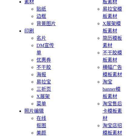
素材
板素材
贴纸
易拉宝模
边框
板素材
背景图片
X展架模
印刷
板素材
名片
简历模板
DM宣传
素材
单
不干胶模
优惠券
板素材
不干胶
横幅广告
海报
模板素材
易拉宝
淘宝
三折页
banner模
X展架
板素材
菜单
淘宝售后
照片编辑
卡模板素
在线
材
抠图
淘宝店招
美颜
模板素材