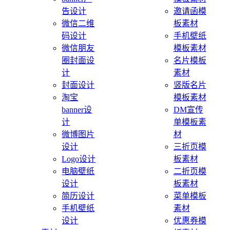
告设计
邀请函模
微信二维
板素材
码设计
手机壁纸
微信朋友
模板素材
圈封面设
名片模板
计
素材
封面设计
竖版名片
淘宝
模板素材
banner设
DM宣传
计
单模板素
微博图片
材
设计
三折页模
Logo设计
板素材
电脑壁纸
二折页模
设计
板素材
简历设计
菜单模板
手机壁纸
素材
设计
优惠券模