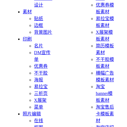
设计
优惠券模
素材
板素材
贴纸
易拉宝模
边框
板素材
背景图片
X展架模
印刷
板素材
名片
简历模板
DM宣传
素材
单
不干胶模
优惠券
板素材
不干胶
横幅广告
海报
模板素材
易拉宝
淘宝
三折页
banner模
X展架
板素材
菜单
淘宝售后
照片编辑
卡模板素
在线
材