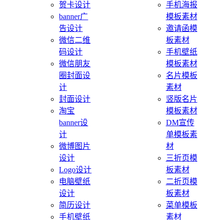
贺卡设计
手机海报
banner广
模板素材
告设计
邀请函模
微信二维
板素材
码设计
手机壁纸
微信朋友
模板素材
圈封面设
名片模板
计
素材
封面设计
竖版名片
淘宝
模板素材
banner设
DM宣传
计
单模板素
微博图片
材
设计
三折页模
Logo设计
板素材
电脑壁纸
二折页模
设计
板素材
简历设计
菜单模板
手机壁纸
素材