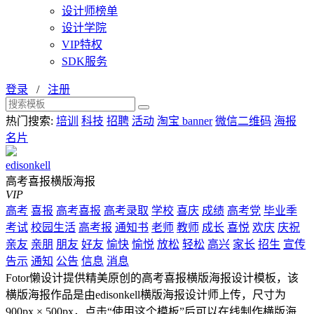
设计师榜单
设计学院
VIP特权
SDK服务
登录
/
注册
热门搜索:
培训
科技
招聘
活动
淘宝 banner
微信二维码
海报
名片
edisonkell
高考喜报横版海报
VIP
高考
喜报
高考喜报
高考录取
学校
喜庆
成绩
高考党
毕业季
考试
校园生活
高考报
通知书
老师
教师
成长
喜悦
欢庆
庆祝
亲友
亲朋
朋友
好友
愉快
愉悦
放松
轻松
高兴
家长
招生
宣传
告示
通知
公告
信息
消息
Fotor懒设计提供精美原创的高考喜报横版海报设计模板，该
横版海报作品是由edisonkell横版海报设计师上传，尺寸为
900px × 500px，点击“使用这个模板”后可以在线制作横版海