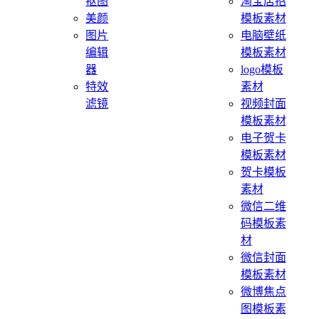
抠图
淘宝店招
美颜
模板素材
图片
电脑壁纸
编辑
模板素材
器
logo模板
特效
素材
滤镜
视频封面
模板素材
电子贺卡
模板素材
贺卡模板
素材
微信二维
码模板素
材
微信封面
模板素材
微博焦点
图模板素