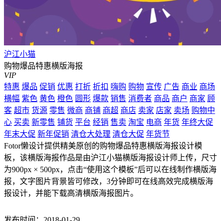
沪江小猫
购物爆品特惠横版海报
VIP
特惠
爆品
促销
优惠
打折
折扣
嗨购
购物
宣传
广告
商业
商场
横幅
紫色
黄色
橙色
圆形
爆款
销售
消费者
商品
商户
商家
顾
客
超市
货源
零售
微商
商铺
商超
商店
卖家
店家
卖场
购物中
心
买卖
新零售
铺货
平台
经销
售卖
淘宝
电商
年货
年终大促
年末大促
新年促销
清仓大处理
清仓大促
年货节
Fotor懒设计提供精美原创的购物爆品特惠横版海报设计模
板，该横版海报作品是由沪江小猫横版海报设计师上传，尺寸
为900px × 500px，点击“使用这个模板”后可以在线制作横版海
报，文字图片背景皆可修改，3分钟即可在线高效完成横版海
报设计，并能下载高清横版海报图片。
发布时间：2018-01-29