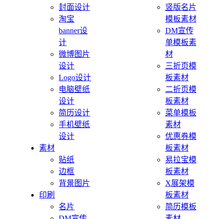
封面设计
竖版名片
淘宝
模板素材
banner设
DM宣传
计
单模板素
微博图片
材
设计
三折页模
Logo设计
板素材
电脑壁纸
二折页模
设计
板素材
简历设计
菜单模板
手机壁纸
素材
设计
优惠券模
素材
板素材
贴纸
易拉宝模
边框
板素材
背景图片
X展架模
印刷
板素材
名片
简历模板
DM宣传
素材