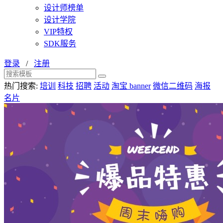
设计师榜单
设计学院
VIP特权
SDK服务
登录
/
注册
热门搜索:
培训
科技
招聘
活动
淘宝 banner
微信二维码
海报
名片