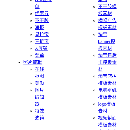
单
不干胶模
优惠券
板素材
不干胶
横幅广告
海报
模板素材
易拉宝
淘宝
三折页
banner模
X展架
板素材
菜单
淘宝售后
照片编辑
卡模板素
在线
材
抠图
淘宝店招
美颜
模板素材
图片
电脑壁纸
编辑
模板素材
器
logo模板
特效
素材
滤镜
视频封面
模板素材