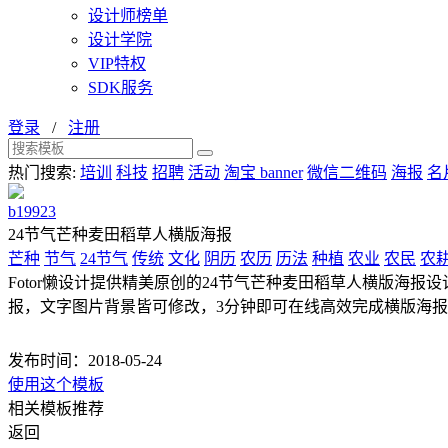
设计师榜单
设计学院
VIP特权
SDK服务
登录
/
注册
热门搜索:
培训
科技
招聘
活动
淘宝 banner
微信二维码
海报
名
b19923
24节气芒种麦田稻草人横版海报
芒种
节气
24节气
传统
文化
阴历
农历
历法
种植
农业
农民
农
Fotor懒设计提供精美原创的24节气芒种麦田稻草人横版海报设计
报，文字图片背景皆可修改，3分钟即可在线高效完成横版海
发布时间：2018-05-24
使用这个模板
相关模板推荐
返回