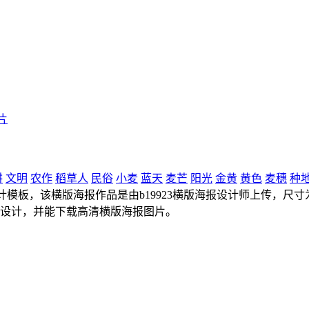
片
耕
文明
农作
稻草人
民俗
小麦
蓝天
麦芒
阳光
金黄
黄色
麦穗
种
模板，该横版海报作品是由b19923横版海报设计师上传，尺寸为90
报设计，并能下载高清横版海报图片。