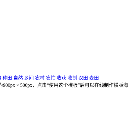
地
种田
自然
乡间
农村
农忙
收获
收割
农田
麦田
0px × 500px，点击“使用这个模板”后可以在线制作横版海