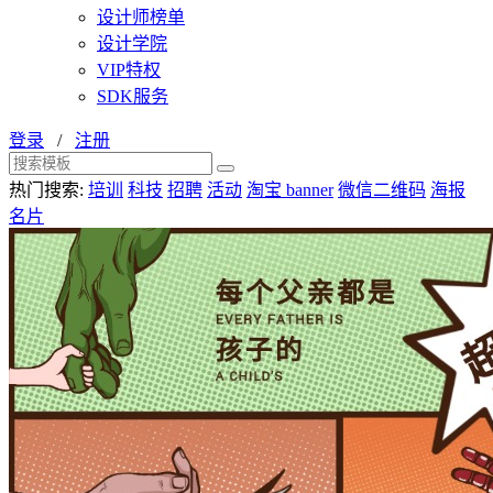
设计师榜单
设计学院
VIP特权
SDK服务
登录
/
注册
热门搜索:
培训
科技
招聘
活动
淘宝 banner
微信二维码
海报
名片