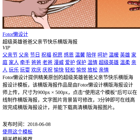
Fotor懒设计
超级英雄爸爸父亲节快乐横版海报
VIP
父亲节
父亲
节日
祝福
祝愿
感恩
温馨
陪伴
呵护
温暖
英雄
家
庭
家人
牵手
爸爸
老爸
漫威
爱护
保护
温情
超级英雄
温柔
亲
人
玩乐
玩耍
欢庆
庆祝
愉快
轻松
愉悦
放松
亲情
Fotor懒设计提供精美原创的超级英雄爸爸父亲节快乐横版海
报设计模板，该横版海报作品是由Fotor懒设计横版海报设计
师上传，尺寸为900px × 500px，点击“使用这个模板”后可以在
线制作横版海报，文字图片背景皆可修改，3分钟即可在线高
效完成横版海报设计，并能下载高清横版海报图片。
发布时间：2018-06-08
使用这个模板
相关模板推荐