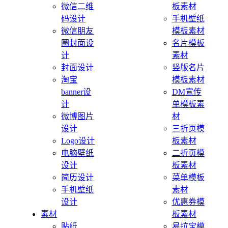
微信二维
板素材
码设计
手机壁纸
微信朋友
模板素材
圈封面设
名片模板
计
素材
封面设计
竖版名片
淘宝
模板素材
banner设
DM宣传
计
单模板素
微博图片
材
设计
三折页模
Logo设计
板素材
电脑壁纸
二折页模
设计
板素材
简历设计
菜单模板
手机壁纸
素材
设计
优惠券模
素材
板素材
贴纸
易拉宝模