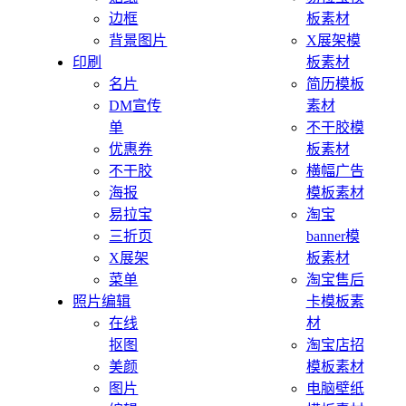
边框
板素材
背景图片
X展架模
印刷
板素材
名片
简历模板
DM宣传
素材
单
不干胶模
优惠券
板素材
不干胶
横幅广告
海报
模板素材
易拉宝
淘宝
三折页
banner模
X展架
板素材
菜单
淘宝售后
照片编辑
卡模板素
在线
材
抠图
淘宝店招
美颜
模板素材
图片
电脑壁纸