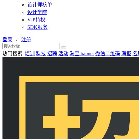
设计师榜单
设计学院
VIP特权
SDK服务
登录
/
注册
热门搜索:
培训
科技
招聘
活动
淘宝 banner
微信二维码
海报
名