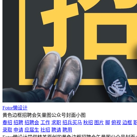
Fotor懒设计
黄色边框招聘会矢量图公众号封面小图
春招
招聘
招聘会
工作
求职
招兵买马
秋招
图片
脚
俯视
边框
录取
申请
应届生
社招
聘请
聘用