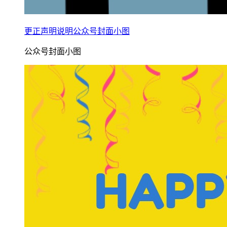
更正声明说明公众号封面小图
公众号封面小图