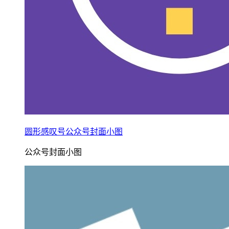
圆形感叹号公众号封面小图
公众号封面小图