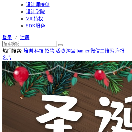
设计师榜单
设计学院
VIP特权
SDK服务
登录
/
注册
热门搜索:
培训
科技
招聘
活动
淘宝 banner
微信二维码
海报
名片