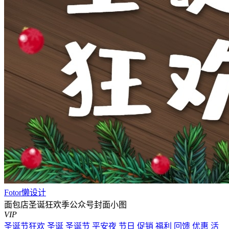
Fotor懒设计
面包店圣诞狂欢季公众号封面小图
VIP
圣诞节狂欢
圣诞
圣诞节
平安夜
节日
促销
福利
回馈
优惠
活