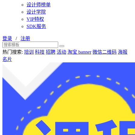
设计师榜单
设计学院
VIP特权
SDK服务
登录
/
注册
热门搜索:
培训
科技
招聘
活动
淘宝 banner
微信二维码
海报
名片