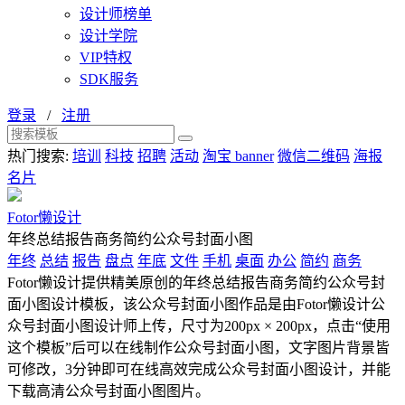
设计师榜单
设计学院
VIP特权
SDK服务
登录
/
注册
热门搜索:
培训
科技
招聘
活动
淘宝 banner
微信二维码
海报
名片
Fotor懒设计
年终总结报告商务简约公众号封面小图
年终
总结
报告
盘点
年底
文件
手机
桌面
办公
简约
商务
Fotor懒设计提供精美原创的年终总结报告商务简约公众号封
面小图设计模板，该公众号封面小图作品是由Fotor懒设计公
众号封面小图设计师上传，尺寸为200px × 200px，点击“使用
这个模板”后可以在线制作公众号封面小图，文字图片背景皆
可修改，3分钟即可在线高效完成公众号封面小图设计，并能
下载高清公众号封面小图图片。