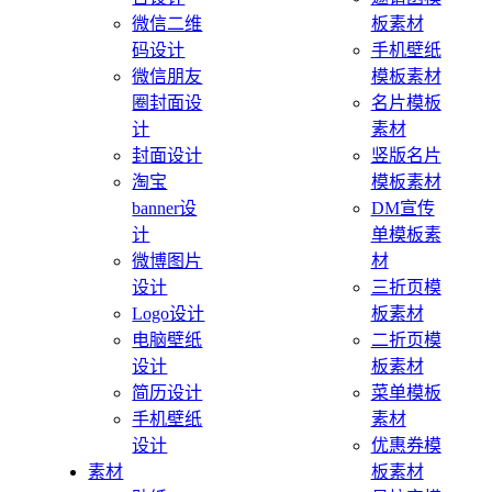
微信二维
板素材
码设计
手机壁纸
微信朋友
模板素材
圈封面设
名片模板
计
素材
封面设计
竖版名片
淘宝
模板素材
banner设
DM宣传
计
单模板素
微博图片
材
设计
三折页模
Logo设计
板素材
电脑壁纸
二折页模
设计
板素材
简历设计
菜单模板
手机壁纸
素材
设计
优惠券模
素材
板素材