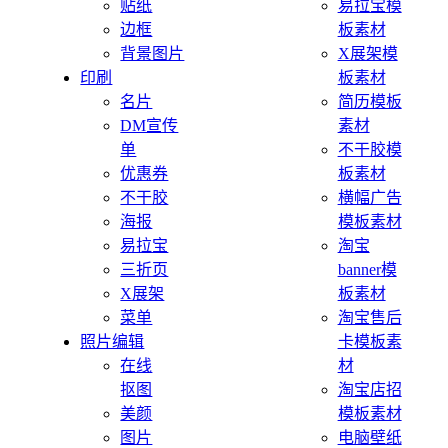
贴纸
易拉宝模
边框
板素材
背景图片
X展架模
印刷
板素材
名片
简历模板
DM宣传
素材
单
不干胶模
优惠券
板素材
不干胶
横幅广告
海报
模板素材
易拉宝
淘宝
三折页
banner模
X展架
板素材
菜单
淘宝售后
照片编辑
卡模板素
在线
材
抠图
淘宝店招
美颜
模板素材
图片
电脑壁纸