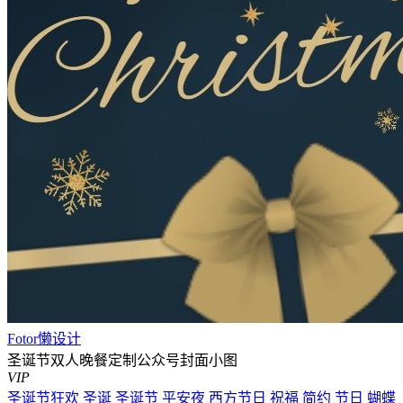
Fotor懒设计
圣诞节双人晚餐定制公众号封面小图
VIP
圣诞节狂欢
圣诞
圣诞节
平安夜
西方节日
祝福
简约
节日
蝴蝶