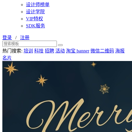
设计师榜单
设计学院
VIP特权
SDK服务
登录
/
注册
热门搜索:
培训
科技
招聘
活动
淘宝 banner
微信二维码
海报
名片