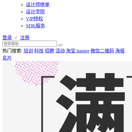
设计师榜单
设计学院
VIP特权
SDK服务
登录
/
注册
热门搜索:
培训
科技
招聘
活动
淘宝 banner
微信二维码
海报
名片