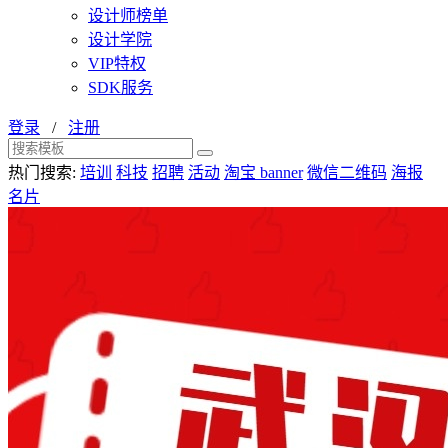
设计师榜单
设计学院
VIP特权
SDK服务
登录
/
注册
热门搜索:
培训
科技
招聘
活动
淘宝 banner
微信二维码
海报
名片