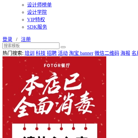
设计师榜单
设计学院
VIP特权
SDK服务
登录
/
注册
热门搜索:
培训
科技
招聘
活动
淘宝 banner
微信二维码
海报
名