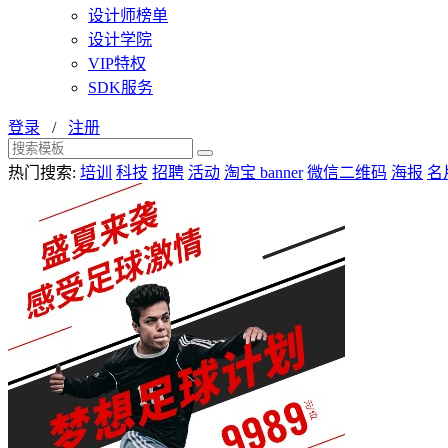
设计师榜单
设计学院
VIP特权
SDK服务
登录
/
注册
热门搜索:
培训
科技
招聘
活动
淘宝 banner
微信二维码
海报
名