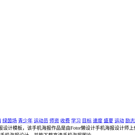
情
绿茵场
青少年
运动员
师资
收费
学习
目标
速度
盛夏
运动
励志
计模板，该手机海报作品是由Fotor懒设计手机海报设计师上传，尺寸