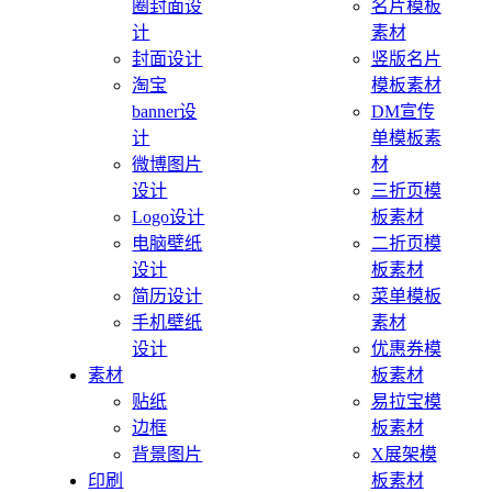
圈封面设
名片模板
计
素材
封面设计
竖版名片
淘宝
模板素材
banner设
DM宣传
计
单模板素
微博图片
材
设计
三折页模
Logo设计
板素材
电脑壁纸
二折页模
设计
板素材
简历设计
菜单模板
手机壁纸
素材
设计
优惠券模
素材
板素材
贴纸
易拉宝模
边框
板素材
背景图片
X展架模
印刷
板素材