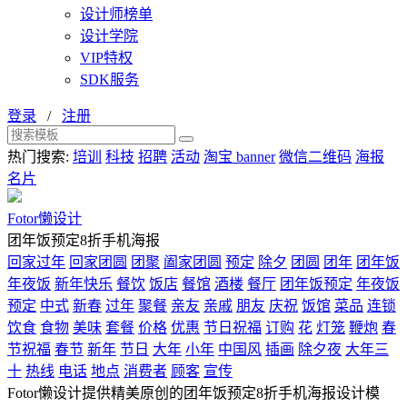
设计师榜单
设计学院
VIP特权
SDK服务
登录
/
注册
热门搜索:
培训
科技
招聘
活动
淘宝 banner
微信二维码
海报
名片
Fotor懒设计
团年饭预定8折手机海报
回家过年
回家团圆
团聚
阖家团圆
预定
除夕
团圆
团年
团年饭
年夜饭
新年快乐
餐饮
饭店
餐馆
酒楼
餐厅
团年饭预定
年夜饭
预定
中式
新春
过年
聚餐
亲友
亲戚
朋友
庆祝
饭馆
菜品
连锁
饮食
食物
美味
套餐
价格
优惠
节日祝福
订购
花
灯笼
鞭炮
春
节祝福
春节
新年
节日
大年
小年
中国风
插画
除夕夜
大年三
十
热线
电话
地点
消费者
顾客
宣传
Fotor懒设计提供精美原创的团年饭预定8折手机海报设计模