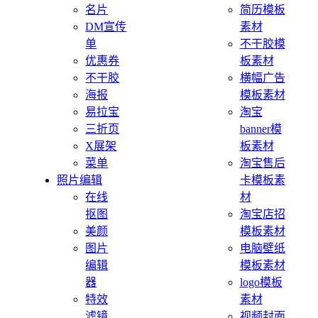
名片
简历模板
DM宣传
素材
单
不干胶模
优惠券
板素材
不干胶
横幅广告
海报
模板素材
易拉宝
淘宝
三折页
banner模
X展架
板素材
菜单
淘宝售后
照片编辑
卡模板素
在线
材
抠图
淘宝店招
美颜
模板素材
图片
电脑壁纸
编辑
模板素材
器
logo模板
特效
素材
滤镜
视频封面