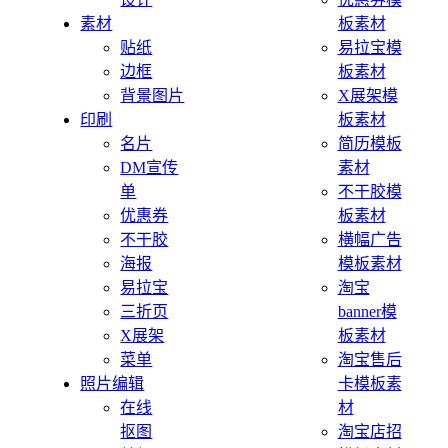
素材
板素材
贴纸
易拉宝模
边框
板素材
背景图片
X展架模
印刷
板素材
名片
简历模板
DM宣传
素材
单
不干胶模
优惠券
板素材
不干胶
横幅广告
海报
模板素材
易拉宝
淘宝
三折页
banner模
X展架
板素材
菜单
淘宝售后
照片编辑
卡模板素
在线
材
抠图
淘宝店招