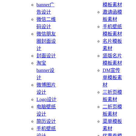
banner广
模板素材
告设计
邀请函模
微信二维
板素材
码设计
手机壁纸
微信朋友
模板素材
圈封面设
名片模板
计
素材
封面设计
竖版名片
淘宝
模板素材
banner设
DM宣传
计
单模板素
微博图片
材
设计
三折页模
Logo设计
板素材
电脑壁纸
二折页模
设计
板素材
简历设计
菜单模板
手机壁纸
素材
设计
优惠券模