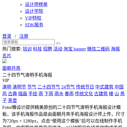
设计师榜单
设计学院
VIP特权
SDK服务
登录
/
注册
热门搜索:
培训
科技
招聘
活动
淘宝 banner
微信二维码
海报
名片
面朝月亮
二十四节气清明手机海报
VIP
清明
清明节
节气
二十四节气
24节气
传统节日
中式建筑
中国
风
古典
插画
手绘
雨
下雨
雨水
春雨
传统文化
古建筑
楼
山
燕
子
茶壶
Fotor懒设计提供精美原创的二十四节气清明手机海报设计模
板，该手机海报作品是由面朝月亮手机海报设计师上传，尺寸
为720px × 1280px，点击“使用这个模板”后可以在线制作手机