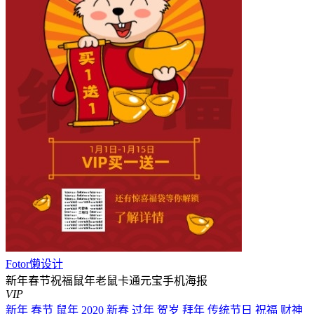
Fotor懒设计
新年春节祝福鼠年老鼠卡通元宝手机海报
VIP
新年
春节
鼠年
2020
新春
过年
贺岁
拜年
传统节日
祝福
财神