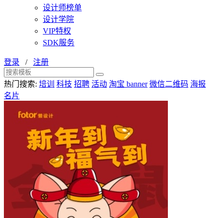
设计师榜单
设计学院
VIP特权
SDK服务
登录
/
注册
热门搜索:
培训
科技
招聘
活动
淘宝 banner
微信二维码
海报
名片