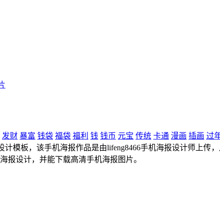
片
发财
暴富
钱袋
福袋
福利
钱
钱币
元宝
传统
卡通
漫画
插画
过
板，该手机海报作品是由lifeng8466手机海报设计师上传，尺寸为
机海报设计，并能下载高清手机海报图片。