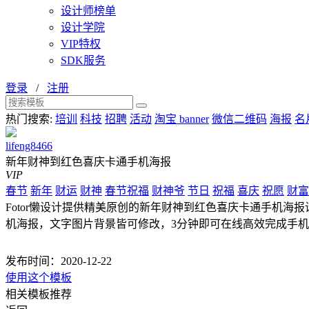
设计师榜单
设计学院
VIP特权
SDK服务
登录
/
注册
热门搜索:
培训
科技
招聘
活动
淘宝 banner
微信二维码
海报
名
lifeng8466
新年财神到红色喜庆卡通手机海报
VIP
春节
新年
财运
财神
春节祝福
财神爷
节日
祝福
喜庆
祝愿
财富
Fotor懒设计提供精美原创的新年财神到红色喜庆卡通手机海报设计模
机海报，文字图片背景皆可修改，3分钟即可在线高效完成手
发布时间：2020-12-22
使用这个模板
相关模板推荐