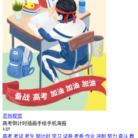
灵创视觉
高考倒计时插画手绘手机海报
VIP
高考
考试
考生
倒计时
学习
试卷
考卷
作业
冲刺
努力
奋斗
教