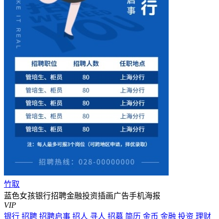
竹取
蓝色女孩银行招聘金融投资插画广告手机海报
VIP
银行
招聘
招聘启事
招人
寻人
招募
简历
金币
金融
投资
理财