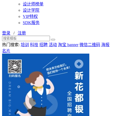
设计师榜单
设计学院
VIP特权
SDK服务
登录
/
注册
热门搜索:
培训
科技
招聘
活动
淘宝 banner
微信二维码
海报
名片