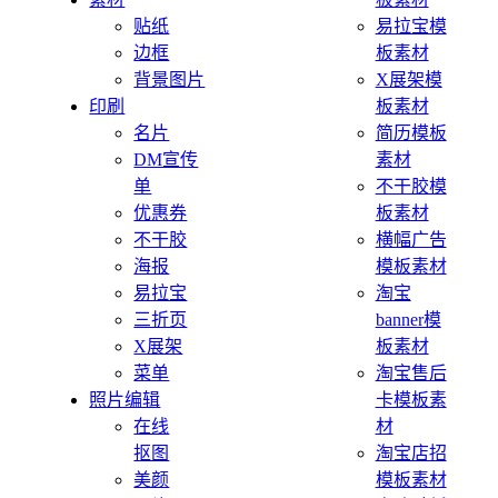
贴纸
易拉宝模
边框
板素材
背景图片
X展架模
印刷
板素材
名片
简历模板
DM宣传
素材
单
不干胶模
优惠券
板素材
不干胶
横幅广告
海报
模板素材
易拉宝
淘宝
三折页
banner模
X展架
板素材
菜单
淘宝售后
照片编辑
卡模板素
在线
材
抠图
淘宝店招
美颜
模板素材