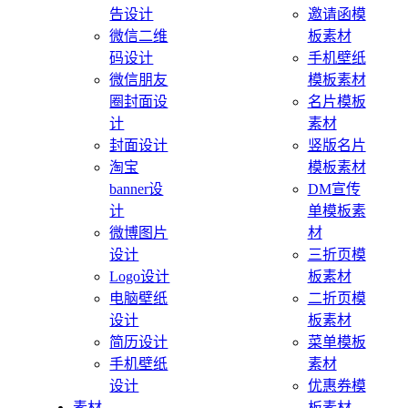
告设计
邀请函模
微信二维
板素材
码设计
手机壁纸
微信朋友
模板素材
圈封面设
名片模板
计
素材
封面设计
竖版名片
淘宝
模板素材
banner设
DM宣传
计
单模板素
微博图片
材
设计
三折页模
Logo设计
板素材
电脑壁纸
二折页模
设计
板素材
简历设计
菜单模板
手机壁纸
素材
设计
优惠券模
素材
板素材