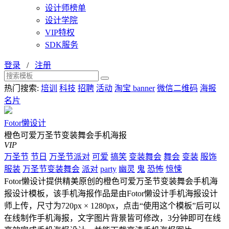
设计师榜单
设计学院
VIP特权
SDK服务
登录
/
注册
热门搜索:
培训
科技
招聘
活动
淘宝 banner
微信二维码
海报
名片
Fotor懒设计
橙色可爱万圣节变装舞会手机海报
VIP
万圣节
节日
万圣节派对
可爱
搞笑
变装舞会
舞会
变装
服饰
服装
万圣节变装舞会
派对
party
幽灵
鬼
恐怖
惊悚
Fotor懒设计提供精美原创的橙色可爱万圣节变装舞会手机海
报设计模板，该手机海报作品是由Fotor懒设计手机海报设计
师上传，尺寸为720px × 1280px，点击“使用这个模板”后可以
在线制作手机海报，文字图片背景皆可修改，3分钟即可在线