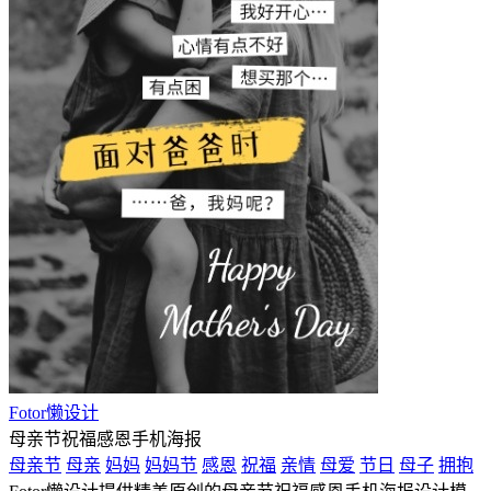
Fotor懒设计
母亲节祝福感恩手机海报
母亲节
母亲
妈妈
妈妈节
感恩
祝福
亲情
母爱
节日
母子
拥抱