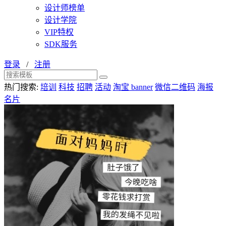
设计师榜单
设计学院
VIP特权
SDK服务
登录
/
注册
热门搜索:
培训
科技
招聘
活动
淘宝 banner
微信二维码
海报
名片