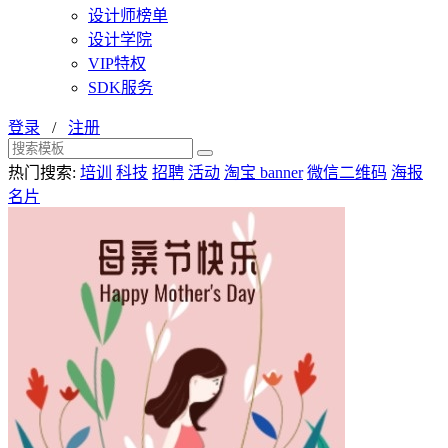
设计师榜单
设计学院
VIP特权
SDK服务
登录
/
注册
热门搜索:
培训
科技
招聘
活动
淘宝 banner
微信二维码
海报
名片