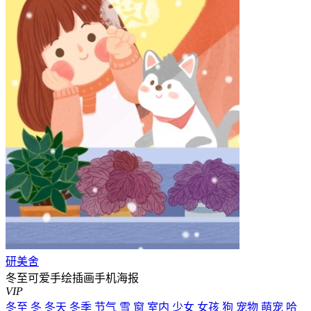
研美舍
冬至可爱手绘插画手机海报
VIP
冬至
冬
冬天
冬季
节气
雪
窗
室内
少女
女孩
狗
宠物
萌宠
哈