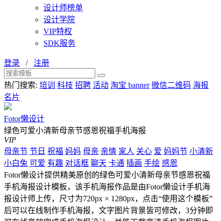
设计师榜单
设计学院
VIP特权
SDK服务
登录
/
注册
热门搜索:
培训
科技
招聘
活动
淘宝 banner
微信二维码
海报
名片
Fotor懒设计
绿色可爱小清新母亲节感恩祝福手机海报
VIP
母亲节
节日
祝福
妈妈
母亲
亲情
家人
关心
爱
妈妈节
小清新
小白兔
可爱
有趣
对话框
聊天
卡通
插画
手绘
感恩
Fotor懒设计提供精美原创的绿色可爱小清新母亲节感恩祝福
手机海报设计模板，该手机海报作品是由Fotor懒设计手机海
报设计师上传，尺寸为720px × 1280px，点击“使用这个模板”
后可以在线制作手机海报，文字图片背景皆可修改，3分钟即