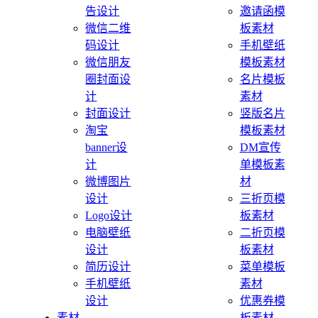
告设计
邀请函模
微信二维
板素材
码设计
手机壁纸
微信朋友
模板素材
圈封面设
名片模板
计
素材
封面设计
竖版名片
淘宝
模板素材
banner设
DM宣传
计
单模板素
微博图片
材
设计
三折页模
Logo设计
板素材
电脑壁纸
二折页模
设计
板素材
简历设计
菜单模板
手机壁纸
素材
设计
优惠券模
素材
板素材