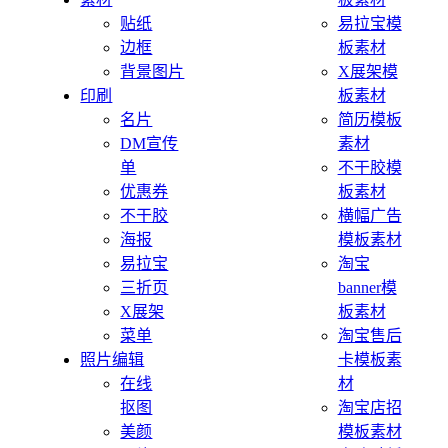
贴纸
易拉宝模
边框
板素材
背景图片
X展架模
印刷
板素材
名片
简历模板
DM宣传
素材
单
不干胶模
优惠券
板素材
不干胶
横幅广告
海报
模板素材
易拉宝
淘宝
三折页
banner模
X展架
板素材
菜单
淘宝售后
照片编辑
卡模板素
在线
材
抠图
淘宝店招
美颜
模板素材