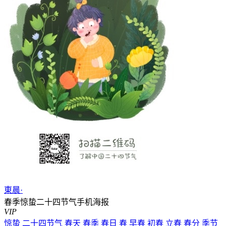
東晨·
春季惊蛰二十四节气手机海报
VIP
惊蛰
二十四节气
春天
春季
春日
春
早春
初春
立春
春分
季节