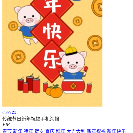
cissy云
传统节日新年祝福手机海报
VIP
春节
新年
猪年
贺岁
喜庆
拜年
大吉大利
新年祝福
新年快乐