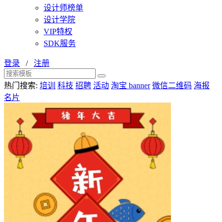
设计师榜单
设计学院
VIP特权
SDK服务
登录
/
注册
热门搜索:
培训
科技
招聘
活动
淘宝 banner
微信二维码
海报
名片