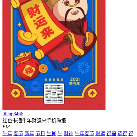
lifeng8466
红色卡通牛年财运来手机海报
VIP
牛年
春节
新年
节日
生肖
牛
财神
牛年春节
财运
祝福
恭祝
祝