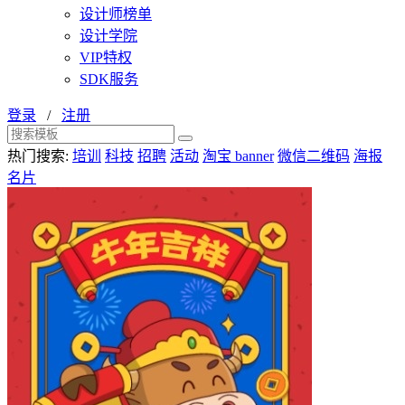
设计师榜单
设计学院
VIP特权
SDK服务
登录
/
注册
热门搜索:
培训
科技
招聘
活动
淘宝 banner
微信二维码
海报
名片