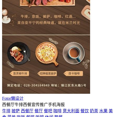
Fotor懒设计
西餐厅牛排西餐宣传推广手机海报
牛排
披萨
西餐厅
餐厅
餐吧
咖啡
意大利面
餐饮
奶茶
水果
美