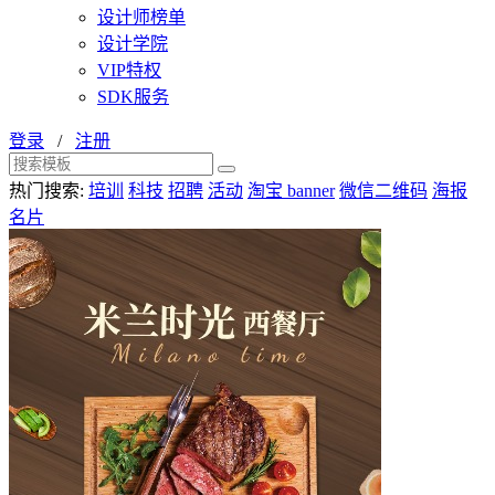
设计师榜单
设计学院
VIP特权
SDK服务
登录
/
注册
热门搜索:
培训
科技
招聘
活动
淘宝 banner
微信二维码
海报
名片