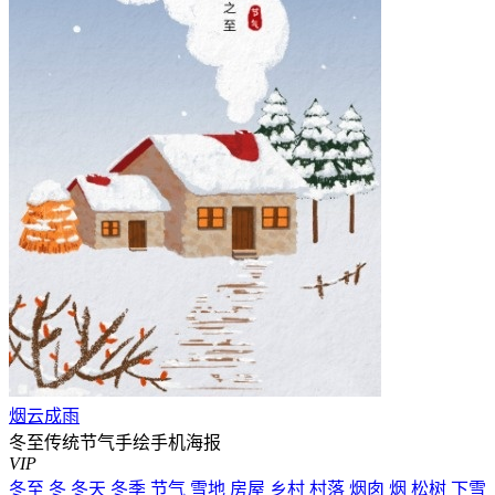
烟云成雨
冬至传统节气手绘手机海报
VIP
冬至
冬
冬天
冬季
节气
雪地
房屋
乡村
村落
烟囱
烟
松树
下雪