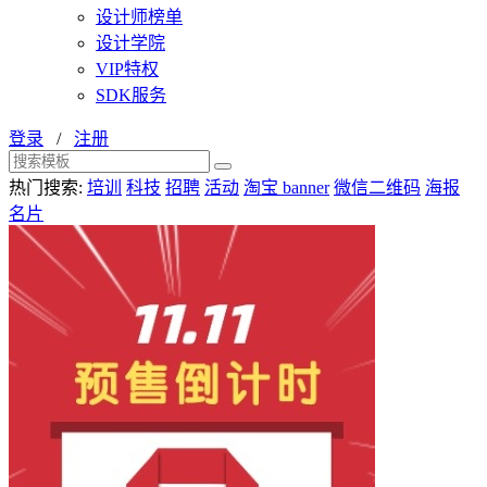
设计师榜单
设计学院
VIP特权
SDK服务
登录
/
注册
热门搜索:
培训
科技
招聘
活动
淘宝 banner
微信二维码
海报
名片