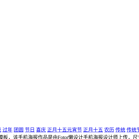
笼
过年
团圆
节日
喜庆
正月十五元宵节
正月十五
农历
传统
传统
，该手机海报作品是由Fotor懒设计手机海报设计师上传，尺寸为72