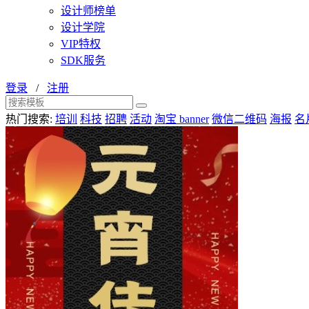
设计师榜单
设计学院
VIP特权
SDK服务
登录
/
注册
热门搜索:
培训
科技
招聘
活动
淘宝 banner
微信二维码
海报
名