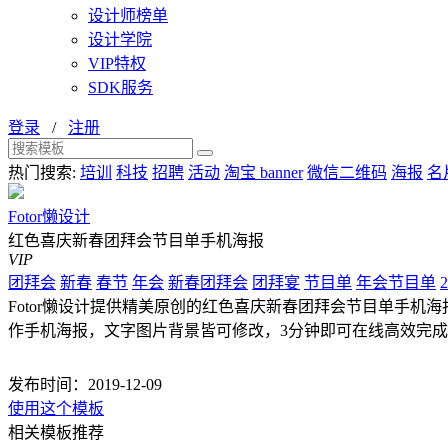
设计师榜单
设计学院
VIP特权
SDK服务
登录
/
注册
热门搜索:
培训
科技
招聘
活动
淘宝 banner
微信二维码
海报
名
Fotor懒设计
红色喜庆新春团拜会节目单手机海报
VIP
团拜会
新春
春节
年会
新春团拜会
团拜宴
节目单
年会节目单
2
Fotor懒设计提供精美原创的红色喜庆新春团拜会节目单手机海报设
作手机海报，文字图片背景皆可修改，3分钟即可在线高效完
发布时间：2019-12-09
使用这个模板
相关模板推荐