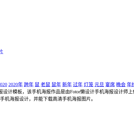
片
020
2020年
跨年
鼠
老鼠
鼠年
新年
过年
灯笼
元旦
宴席
晚会
年
计模板，该手机海报作品是由Fotor懒设计手机海报设计师上传，尺寸
成手机海报设计，并能下载高清手机海报图片。