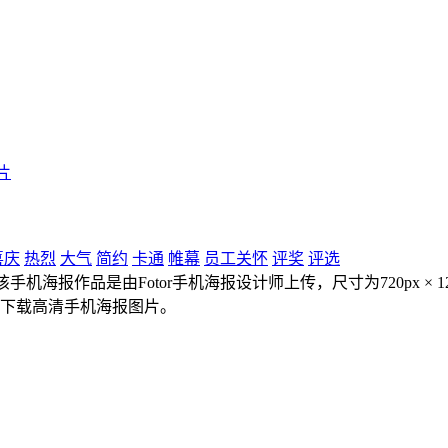
片
喜庆
热烈
大气
简约
卡通
帷幕
员工关怀
评奖
评选
机海报作品是由Fotor手机海报设计师上传，尺寸为720px × 
能下载高清手机海报图片。