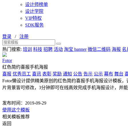
设计师榜单
设计学院
VIP特权
SDK服务
登录
/
注册
热门搜索:
培训
科技
招聘
活动
淘宝 banner
微信二维码
海报
名
Fotor
红色简约喜报手机海报
喜报
优秀员工
喜讯
表彰
奖励
通知
公告
告示
公示
幕布
舞台
Fotor懒设计提供精美原创的红色简约喜报手机海报设计模板，该手
片背景皆可修改，3分钟即可在线高效完成手机海报设计，并
发布时间：2019-09-29
使用这个模板
相关模板推荐
返回