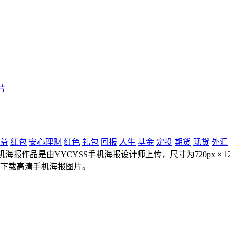
片
益
红包
安心理财
红色
礼包
回报
人生
基金
定投
期货
现货
外汇
海报作品是由YYCYSS手机海报设计师上传，尺寸为720px × 
能下载高清手机海报图片。