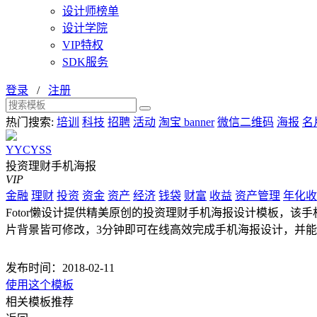
设计师榜单
设计学院
VIP特权
SDK服务
登录
/
注册
热门搜索:
培训
科技
招聘
活动
淘宝 banner
微信二维码
海报
名
YYCYSS
投资理财手机海报
VIP
金融
理财
投资
资金
资产
经济
钱袋
财富
收益
资产管理
年化收
Fotor懒设计提供精美原创的投资理财手机海报设计模板，该手机
片背景皆可修改，3分钟即可在线高效完成手机海报设计，并
发布时间：2018-02-11
使用这个模板
相关模板推荐