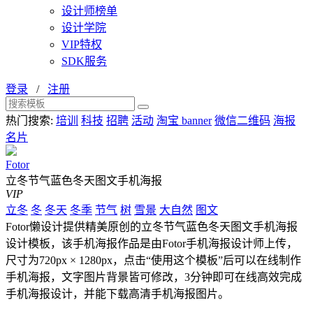
设计师榜单
设计学院
VIP特权
SDK服务
登录
/
注册
热门搜索:
培训
科技
招聘
活动
淘宝 banner
微信二维码
海报
名片
Fotor
立冬节气蓝色冬天图文手机海报
VIP
立冬
冬
冬天
冬季
节气
树
雪景
大自然
图文
Fotor懒设计提供精美原创的立冬节气蓝色冬天图文手机海报
设计模板，该手机海报作品是由Fotor手机海报设计师上传，
尺寸为720px × 1280px，点击“使用这个模板”后可以在线制作
手机海报，文字图片背景皆可修改，3分钟即可在线高效完成
手机海报设计，并能下载高清手机海报图片。