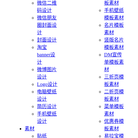
微信二维
板素材
码设计
手机壁纸
微信朋友
模板素材
圈封面设
名片模板
计
素材
封面设计
竖版名片
淘宝
模板素材
banner设
DM宣传
计
单模板素
微博图片
材
设计
三折页模
Logo设计
板素材
电脑壁纸
二折页模
设计
板素材
简历设计
菜单模板
手机壁纸
素材
设计
优惠券模
素材
板素材
贴纸
易拉宝模