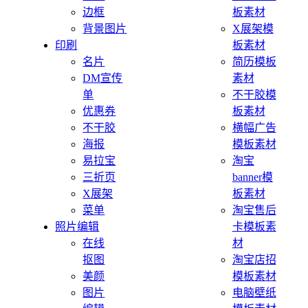
边框
板素材
背景图片
X展架模
印刷
板素材
名片
简历模板
DM宣传
素材
单
不干胶模
优惠券
板素材
不干胶
横幅广告
海报
模板素材
易拉宝
淘宝
三折页
banner模
X展架
板素材
菜单
淘宝售后
照片编辑
卡模板素
在线
材
抠图
淘宝店招
美颜
模板素材
图片
电脑壁纸