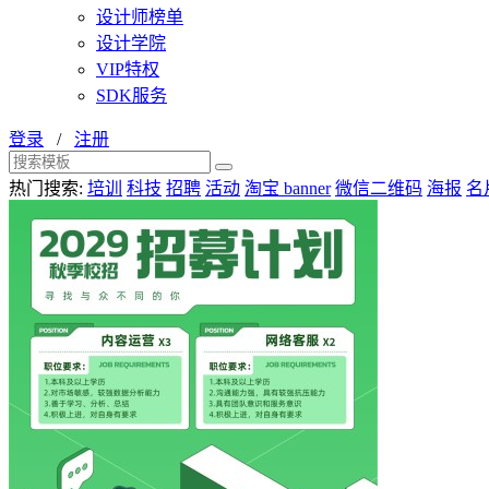
设计师榜单
设计学院
VIP特权
SDK服务
登录
/
注册
热门搜索:
培训
科技
招聘
活动
淘宝 banner
微信二维码
海报
名